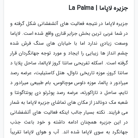
جزیره لاپاما | La Palma
جزیره لاپاما در نتیجه فعالیت های آتشفشانی شکل گرفته و
در شما غربی ترین بخش جزایر قناری واقع شده است. لاپاما
وسعت زیادی ندارد اما با خیابان های سنگ فرش شده
چشم انداز ها زیبایی را ایجاد و مورد توجه جهانگردان قرار
گرفته است. اسکله تفریحی سانتا کروز لاپالما، ساحل پلایا د
سانتا کروز، موزه تاریخی ناوال، هتل کاستیلیت، عرضه رصد
میرادور د پالما، موزه دلوس موچالوس، بام طبیعی میرادور د
تایم، ساحل د تازاکورته، عرضه رصد پوئرتو دی پونتاگونتا و
شعبه مک دونالدز از مکان های تماشای جزیره لاپاما به شمار
می فرایند. نکته بسیار جالب اینکه فعالیت های آتشفشانی
در این جزیره همچنان ادامه داشته و خود باعث جذب
جهانگرد به سوی لاپاما شده اند. آب و هوای لاپاما تقریباً