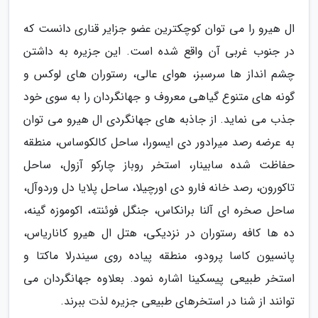
ال هیرو را می توان کوچکترین عضو جزایر قناری دانست که
در جنوب غربی آن واقع شده است. این جزیره به داشتن
چشم انداز ها سرسبز، هوای عالی، رستوران های لوکس و
گونه های متنوع گیاهی معروف و جهانگردان را به سوی خود
جذب می نماید. از جاذبه های جهانگردی ال هیرو می توان
به عرضه رصد میرادور دی ایسورا، ساحل کالکوساس، منطقه
حفاظت شده سابینار، استخر روباز چارکو آزول، ساحل
تاکورون، رصد خانه فارو دی اورچیلا، ساحل پلایا دل وردوآل،
ساحل صخره ای آلنا برانکاس، جنگل فوئنته، اکوموزه گینه،
ده ها کافه رستوران در نزدیکی، هتل ال هیرو کاناریاس،
پانسیون کاسا پرودو، منطقه پیاده روی سیندرلا ماکتا و
استخر طبیعی پیسکینا اشاره نمود. بعلاوه جهانگردان می
توانند از شنا در استخرهای طبیعی جزیره لذت ببرند.