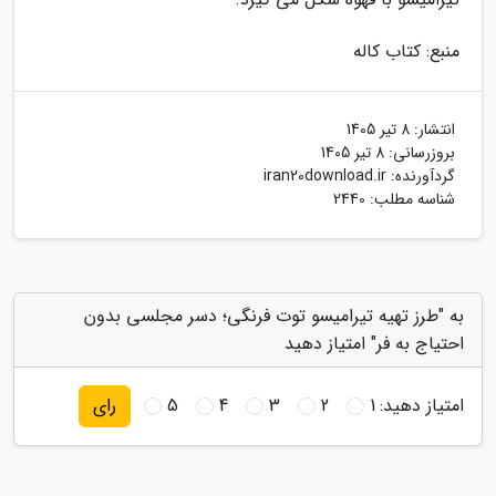
منبع: کتاب کاله
انتشار:
8 تیر 1405
بروزرسانی:
8 تیر 1405
گردآورنده:
iran20download.ir
شناسه مطلب: 2440
به "طرز تهیه تیرامیسو توت فرنگی؛ دسر مجلسی بدون
احتیاج به فر" امتیاز دهید
امتیاز دهید:
1
2
3
4
5
رای