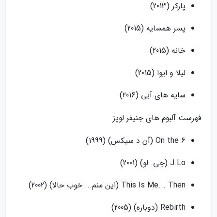
پارکر (2013)
پسر همسایه (2015)
خانه (2015)
لیلا و ایوا (2015)
سایه های آبی (2016)
فهرست آلبوم های جنیفر لوپز
On the 6 (آن د سیکس) (1999)
J.Lo (جی. لو) (2001)
This Is Me... Then (این منم... خوب حالا) (2002)
Rebirth (دوباره) (2005)