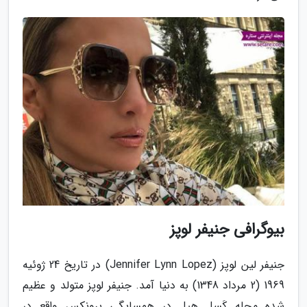
بیوگرافی جنیفر لوپز
جنیفر لین لوپز (Jennifer Lynn Lopez) در تاریخ 24 ژوئیه
1969 (2 مرداد 1348) به دنیا آمد. جنیفر لوپز متولد و عظیم
شده محله کَسل هیل در همسایگی برونکس واقع در