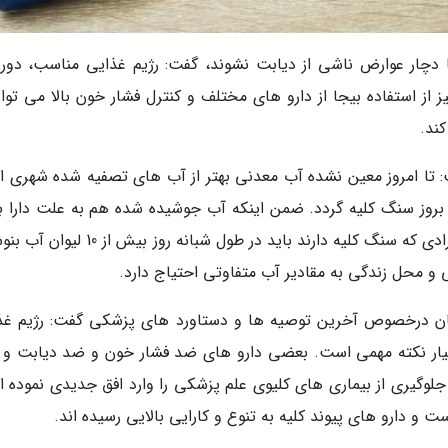
ا دچار عوارض ناشی از دیابت نشوند، گفت: رژیم غذایی مناسب، دوری
ز استفاده بیجا از دارو های مختلف و کنترل فشار خون بالا می تواند
ند.
ت: تا امروز معین نشده آب معدنی بهتر از آب های تصفیه شده شهری 
 بروز سنگ کلیه گردد. ضمن اینکه آب جوشیده شده هم به علت دارا ب
املاح بالا بر احتمال ایجاد سنگ کلیه می افزاید. افرادی که سنگ کلیه دارند باید در طول شبانه ر
یی و محل زندگی به مقادیر آب متفاوتی احتیاج دارد.
ان درخصوص آخرین توصیه ها و دستاورد های پزشکی گفت: رژیم غذ
یار نکته مهمی است. بعضی دارو های ضد فشار خون و ضد دیابت و د
 جلوگیری از بیماری های کلیوی علم پزشکی را وارد افق جدیدی نموده ا
 و دارو های پیوند کلیه به تنوع و کارایی بالایی رسیده اند.