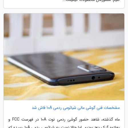
مشخصات فنی گوشی مالی شیائومی ردمی 10A فاش شد
ماه گذشته، شاهد حضور گوشی ردمی نوت 10A در فهرست FCC و
بعلاوه گیک بنچ بودیم. اما حالا نوبت به شیائومی ردمی 10A رسیده که