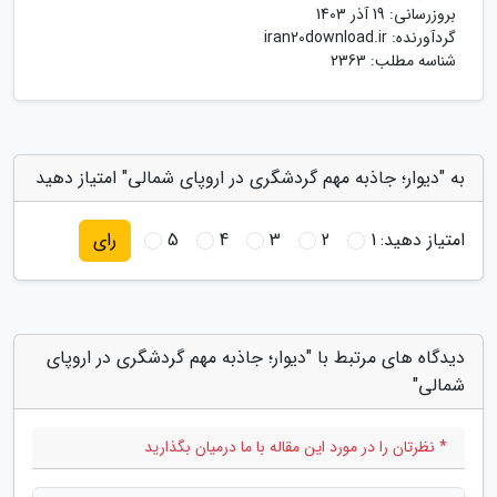
بروزرسانی:
19 آذر 1403
گردآورنده:
iran20download.ir
شناسه مطلب: 2363
به "دیوار؛ جاذبه مهم گردشگری در اروپای شمالی" امتیاز دهید
امتیاز دهید:
1
2
3
4
5
رای
دیدگاه های مرتبط با "دیوار؛ جاذبه مهم گردشگری در اروپای
شمالی"
* نظرتان را در مورد این مقاله با ما درمیان بگذارید