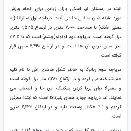
البته در زمستان نیز اسکی بازان زیادی برای انجام ورزش
مورد علاقه شان به این جا می آیند. دریاچه اول سالزاتا (به
معنی اشک) با مساحت 7٬000 متری در ارتفاع 2٬535 متری
قرار گرفته است. دریاچه دوم اوکوتو(چشم) است که با 37.5
متر عمیق ترین آن ها است و در ارتفاع 2٬440 متری قرار
گرفته است.
دریاچه سوم ربابرکا به خاطر شکل ظاهری اش با نام کلیه
هم شناخته می گردد و در ارتفاع 2٬282 متر قرار گرفته است
و معمولا برای برپا کردن پیکنیک این جا را انتخاب می
نمایند. اما دریاچه چهارم همان بلیزناکا است که ابتدا معرفی
کردیم و 9.1 هکتار وسعت دارد و در ارتفاع 2٬243 متری
است.
دریاچه تریلیستنیکا عمق کمی دارد و در ارتفاع 2٬216 متری