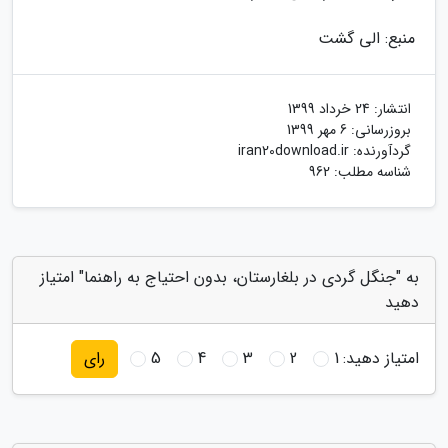
منبع: الی گشت
انتشار:
24 خرداد 1399
بروزرسانی:
6 مهر 1399
گردآورنده:
iran20download.ir
شناسه مطلب: 962
به "جنگل گردی در بلغارستان، بدون احتیاج به راهنما" امتیاز
دهید
امتیاز دهید:
1
2
3
4
5
رای