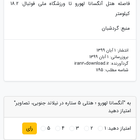
فاصله هتل آنگسانا لهورو تا ورزشگاه ملی فوتبال: 18.2
کیلومتر
منبع: گردشبان
انتشار:
1 آبان 1399
بروزرسانی:
1 آبان 1399
گردآورنده:
iran20download.ir
شناسه مطلب: 1195
به "آنگسانا لهورو ؛ هتلی 5 ستاره در نیلاند جنوبی، تصاویر"
امتیاز دهید
امتیاز دهید:
1
2
3
4
5
رای