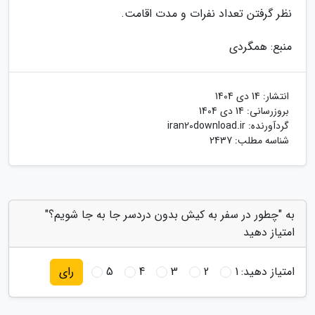
نظر گرفتن تعداد نفرات و مدت اقامت.
منبع: همگردی
انتشار:
14 دی 1404
بروزرسانی:
14 دی 1404
گردآورنده:
iran20download.ir
شناسه مطلب: 2437
به "چطور در سفر به کیش بدون دردسر جا به جا شویم؟"
امتیاز دهید
امتیاز دهید:
1
2
3
4
5
رای