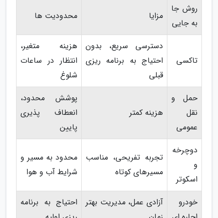
روش جا
مزایا
محدودیت ها
به جایی
دسترسی سریع، بدون
هزینه متغیر،
تاکسی
احتیاج به برنامه ریزی
انتظار در ساعات
قبلی
شلوغ
حمل و
پوشش محدود،
نقل
هزینه کمتر
انعطاف پذیری
عمومی
پایین
دوچرخه
تجربه تفریحی، مناسب
محدود به مسیر و
و
مسیرهای کوتاه
شرایط آب و هوا
اسکوتر
خودرو
آزادی عمل، مدیریت بهتر
احتیاج به برنامه
اجاره ای
زمان
ریزی اولیه