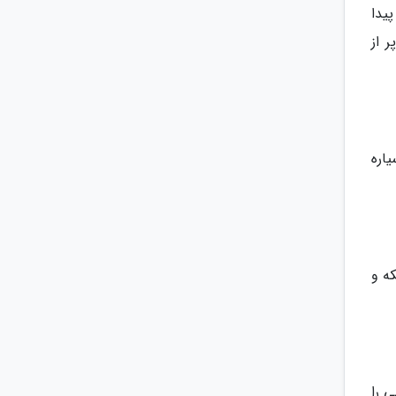
یدا
 از
یاره
ه و
 را