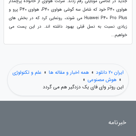
جدید در عکاسی موبایلی رقم زدند. شرکت هواوی از خانواده پرچمدار
هواوی P40 خود که شامل سه گوشی هواوی P40، هواوی P40 پرو و
Huawei P40 Pro Plus می شوند، رونمایی کرد که در بخش های
زیادی نسبت به نسل قبلی بهبود داشته اند. در این پست می
خواهیم...
ایران 20 دانلود
»
همه اخبار و مقاله ها
»
علم و تکنولوژی
»
هوش مصنوعی
»
این روتر وای فای یک دزدگیر هم می گردد
خبرنامه