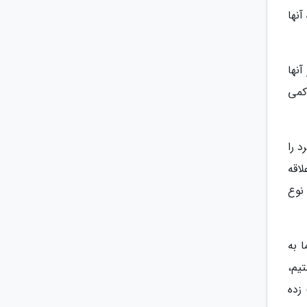
نها
نها
کمی
 را
اقه
نوع
 به
یم،
زده