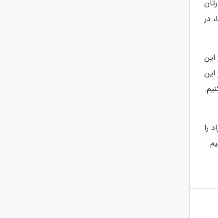
تان
 در
این
 این
نیم.
 را
م.