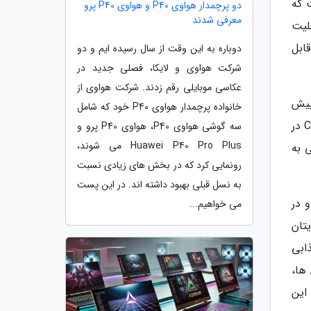
 که
دو پرچمدار هواوی P40 و هواوی P40 پرو
معرفی شدند
لیت
ابل
دوباره به این وقت از سال رسیده ایم و دو
شرکت هواوی و لایکا، فصلی جدید در
عکاسی موبایلی رقم زدند. شرکت هواوی از
پیش
خانواده پرچمدار هواوی P40 خود که شامل
تر به عنوان Bing Chat شناخته می شد در خود دارد. بنابراین شما می توانید به نوعی آن را یک سیستم شبیه به ChatGPT در
سه گوشی هواوی P40، هواوی P40 پرو و
Huawei P40 Pro Plus می شوند،
ی به
رونمایی کرد که در بخش های زیادی نسبت
به نسل قبلی بهبود داشته اند. در این پست
امل ویندوز 11 ادغام گردد و در
می خواهیم...
تان
 فوق العاده جذابی
ها،
این