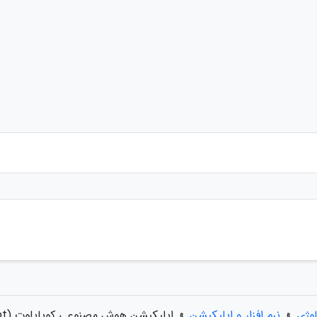
لوژی
»
نرم افزار و اپلیکیشن
»
اپلیکیشن هوش مصنوعی کوپایلوت (Copilot) مایکروسافت برای اندروید منتشر شد